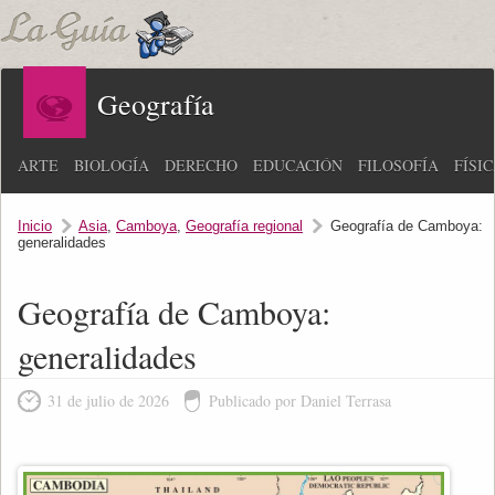
Geografía
ARTE
BIOLOGÍA
DERECHO
EDUCACIÓN
FILOSOFÍA
FÍSI
Inicio
Asia
,
Camboya
,
Geografía regional
Geografía de Camboya:
generalidades
Geografía de Camboya:
generalidades
31 de julio de 2026
Publicado por Daniel Terrasa