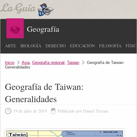
Geografía
ARTE
BIOLOGÍA
DERECHO
EDUCACIÓN
FILOSOFÍA
FÍSI
Inicio
Asia
,
Geografía regional
,
Taiwan
Geografía de Taiwan:
Generalidades
Geografía de Taiwan:
Generalidades
19 de julio de 2019
Publicado por Daniel Terrasa