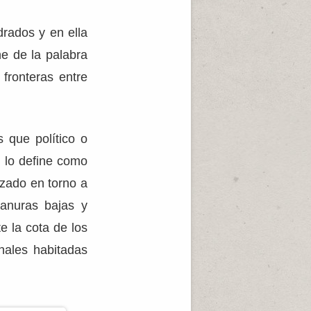
drados y en ella
ne de la palabra
fronteras entre
s que político o
l lo define como
izado en torno a
lanuras bajas y
e la cota de los
nales habitadas