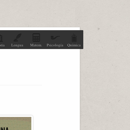
ria
Lengua
Matem.
Psicología
Química