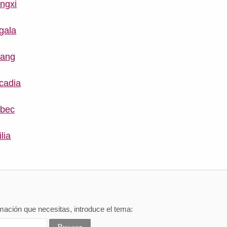
ngxi
gala
iang
cadia
ebec
lia
mación que necesitas, introduce el tema: