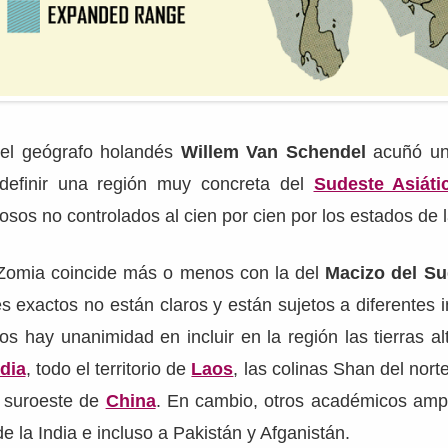
el geógrafo holandés
Willem Van Schendel
acuñó un
 definir una región muy concreta del
Sudeste Asiáti
ñosos no controlados al cien por cien por los estados de 
Zomia coincide más o menos con la del
Macizo del Su
s exactos no están claros y están sujetos a diferentes i
os hay unanimidad en incluir en la región las tierras al
dia
, todo el territorio de
Laos
, las colinas Shan del nor
 suroeste de
China
. En cambio, otros académicos ampl
de la India e incluso a Pakistán y Afganistán.