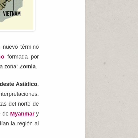
 nuevo término
co
formada por
la zona:
Zomia
.
deste Asiático
,
nterpretaciones.
tas del norte de
te de
Myanmar
y
ían la región al