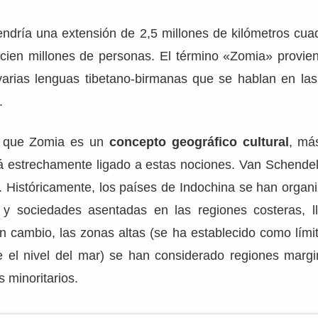
endría una extensión de 2,5 millones de kilómetros cua
e cien millones de personas. El término «Zomia» provie
arias lenguas tibetano-birmanas que se hablan en las 
.
r que Zomia es un
concepto geográfico cultural
, má
stá estrechamente ligado a estas nociones. Van Schende
. Históricamente, los países de Indochina se han organ
 y sociedades asentadas en las regiones costeras, l
 En cambio, las zonas altas (se ha establecido como límit
 el nivel del mar) se han considerado regiones margi
s minoritarios.