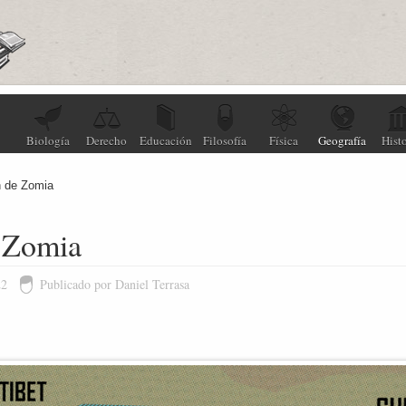
Biología
Derecho
Educación
Filosofía
Física
Geografía
Histo
n de Zomia
 Zomia
22
Publicado por Daniel Terrasa