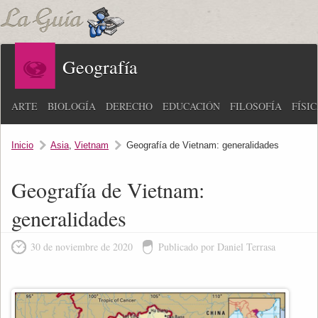
Geografía
ARTE
BIOLOGÍA
DERECHO
EDUCACIÓN
FILOSOFÍA
FÍSI
Inicio
Asia
,
Vietnam
Geografía de Vietnam: generalidades
Geografía de Vietnam:
generalidades
30 de noviembre de 2020
Publicado por Daniel Terrasa