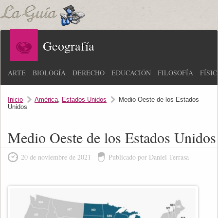
Geografía
ARTE
BIOLOGÍA
DERECHO
EDUCACIÓN
FILOSOFÍA
FÍSI
Inicio
América
,
Estados Unidos
Medio Oeste de los Estados
Unidos
Medio Oeste de los Estados Unidos
20 de noviembre de 2021
Publicado por Daniel Terrasa