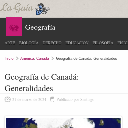
Geografía
ARTE
BIOLOGÍA
DERECHO
EDUCACIÓN
FILOSOFÍA
FÍSI
Inicio
América
,
Canadá
Geografía de Canadá: Generalidades
Geografía de Canadá:
Generalidades
21 de marzo de 2024
Publicado por Santiago