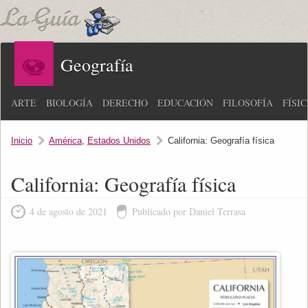
Geografía
ARTE
BIOLOGÍA
DERECHO
EDUCACIÓN
FILOSOFÍA
FÍSI
Inicio
América
,
Estados Unidos
California: Geografía física
California: Geografía física
4 de agosto de 2021
Publicado por Daniel Terrasa