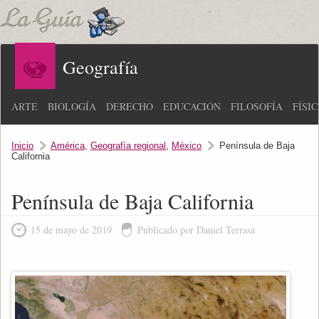
Geografía
ARTE
BIOLOGÍA
DERECHO
EDUCACIÓN
FILOSOFÍA
FÍSI
Inicio
América
,
Geografía regional
,
México
Península de Baja
California
Península de Baja California
15 de mayo de 2019
Publicado por Daniel Terrasa