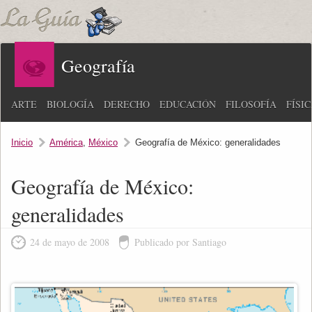
Geografía
ARTE
BIOLOGÍA
DERECHO
EDUCACIÓN
FILOSOFÍA
FÍSI
Inicio
América
,
México
Geografía de México: generalidades
Geografía de México:
generalidades
24 de mayo de 2008
Publicado por Santiago