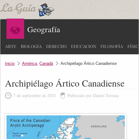
Geografía
ARTE
BIOLOGÍA
DERECHO
EDUCACIÓN
FILOSOFÍA
FÍSI
Inicio
América
,
Canadá
Archipiélago Ártico Canadiense
Archipiélago Ártico Canadiense
7 de septiembre de 2021
Publicado por Daniel Terrasa