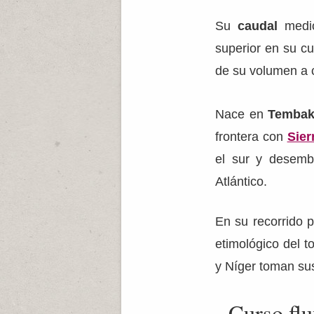
Su
caudal
medio
superior en su cu
de su volumen a c
Nace en
Tembak
frontera con
Sier
el sur y desem
Atlántico.
En su recorrido 
etimológico del 
y Níger toman sus
Curso flu