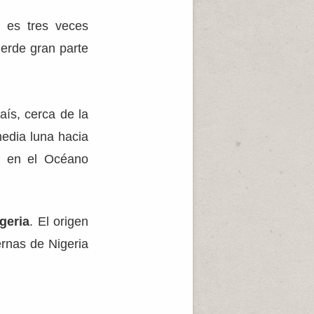
 es tres veces
ierde gran parte
país, cerca de la
media luna hacia
, en el Océano
geria
. El origen
rnas de Nigeria