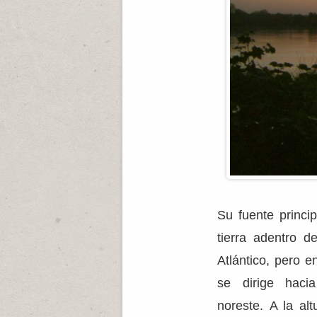
Su fuente princi
tierra adentro 
Atlántico, pero en
se dirige haci
noreste. A la al