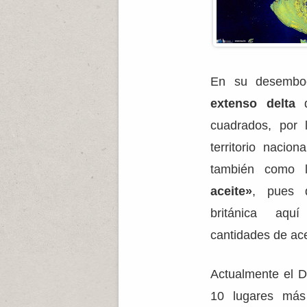
En su desemboc
extenso delta
d
cuadrados, por
territorio nacio
también como 
aceite»
, pues d
británica aqu
cantidades de ac
Actualmente el D
10 lugares más