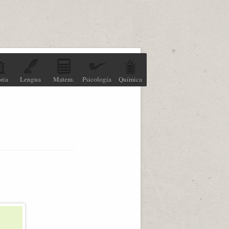
ria
Lengua
Matem.
Psicología
Química