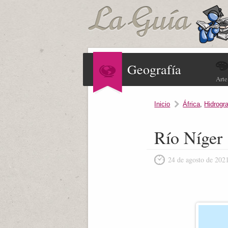
Geografía
Arte
Inicio
África
,
Hidrogra
Río Níger
24 de agosto de 202