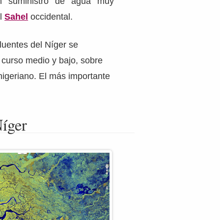
n suministro de agua muy
el
Sahel
occidental.
fluentes del Níger se
 curso medio y bajo, sobre
 nigeriano. El más importante
Níger