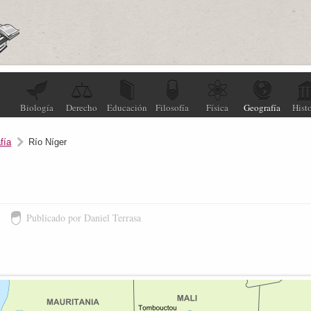
Biología
Derecho
Educación
Filosofía
Física
Geografía
Histo
fía
Río Níger
1
Publicado por Daniel Terrasa