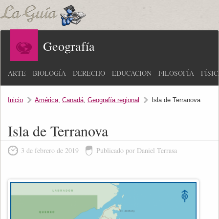
Geografía
ARTE
BIOLOGÍA
DERECHO
EDUCACIÓN
FILOSOFÍA
FÍSI
Inicio
América
,
Canadá
,
Geografía regional
Isla de Terranova
Isla de Terranova
3 de febrero de 2019
Publicado por Daniel Terrasa