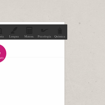
ria
Lengua
Matem.
Psicología
Química
VO