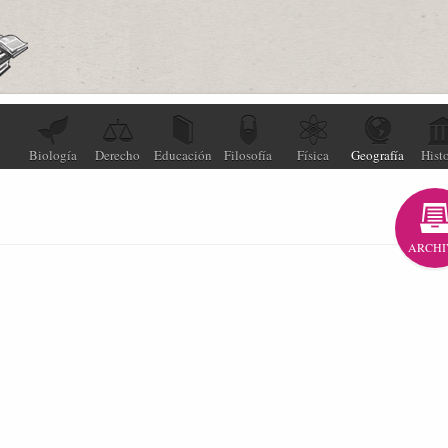
Biología
Derecho
Educación
Filosofía
Física
Geografía
Histo
ARCHI