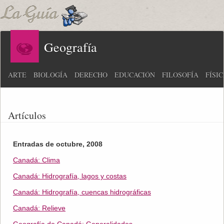
Geografía
ARTE
BIOLOGÍA
DERECHO
EDUCACIÓN
FILOSOFÍA
FÍSI
Artículos
Entradas de octubre, 2008
Canadá: Clima
Canadá: Hidrografía, lagos y costas
Canadá: Hidrografía, cuencas hidrográficas
Canadá: Relieve