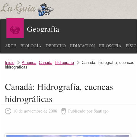
Geografía
ARTE
BIOLOGÍA
DERECHO
EDUCACIÓN
FILOSOFÍA
FÍSI
Inicio
América
,
Canadá
,
Hidrografía
Canadá: Hidrografía, cuencas
hidrográficas
Canadá: Hidrografía, cuencas
hidrográficas
10 de noviembre de 2008
Publicado por Santiago