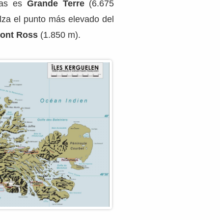
las es
Grande Terre
(6.675
lza el punto más elevado del
ont Ross
(1.850 m).