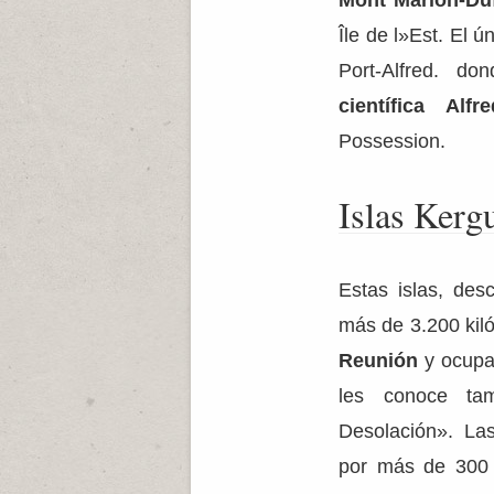
Île de l»Est. El
Port-Alfred. d
científica Alf
Possession.
Islas Kerg
Estas islas, des
más de 3.200 kiló
Reunión
y ocupa
les conoce ta
Desolación». La
por más de 300 