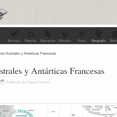
Biología
Derecho
Educación
Filosofía
Física
Geografía
Histo
rras Australes y Antárticas Francesas
strales y Antárticas Francesas
Publicado por Daniel Terrasa