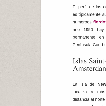
El perfil de las 
es típicamente s
numeroos
fiordo
año 1950 hay 
permanente e
Península Courbe
Islas Sain
Amsterda
La isla de
New
localiza a má
distancia al norte