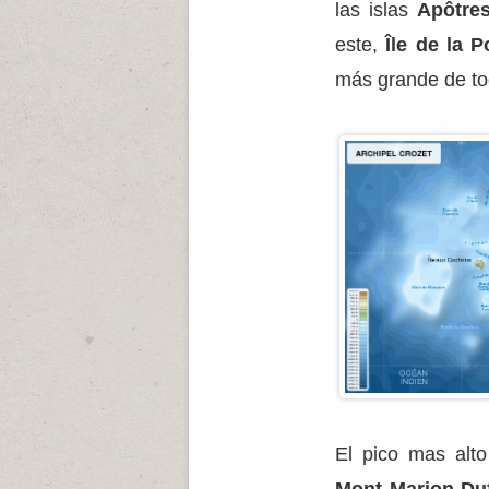
las islas
Apôtres
este,
Île de la P
más grande de to
El pico mas alto
Mont Marion-Du