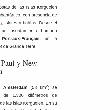
costas de las Islas Kerguelen
ubantártico, con presencia de
s
, islotes y bahías. Desde el
un asentamiento humano
n
Port-aux-Français
, en la
t de Grande Terre.
t-Paul y New
m
2
 Amsterdam
(58 km
) se
s de 1.300 kilómetros de
 de las islas Kerguelen. En su