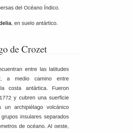
persas del Océano Índico.
delia
, en suelo antártico.
go de Crozet
ncuentran entre las latitudes
, a medio camino entre
a costa antártica. Fueron
1772 y cubren una suerficie
s un archipiélago volcánico
 grupos insulares separados
ómetros de océano. Al oeste,