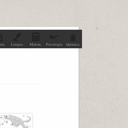
ria
Lengua
Matem.
Psicología
Química