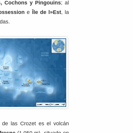
, Cochons y Pingouins
; al
ossession
e
Île de l»Est
, la
das.
 de las Crozet es el volcán
fresne
(1.050 m), situado en