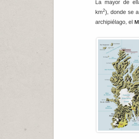
La mayor de el
2
km
), donde se a
archipiélago, el
M