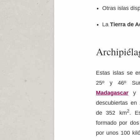
Otras islas dis
La
Tierra de A
Archipiéla
Estas islas se e
25º y 46º Sur
Madagascar
y l
descubiertas en 
2
de 352 km
. E
formado por dos
por unos 100 kil