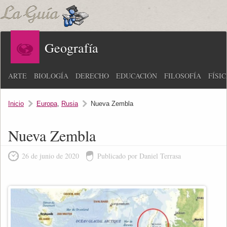
Geografía
ARTE
BIOLOGÍA
DERECHO
EDUCACIÓN
FILOSOFÍA
FÍSI
Inicio
Europa
,
Rusia
Nueva Zembla
Nueva Zembla
26 de junio de 2020
Publicado por Daniel Terrasa