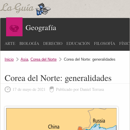
Geografía
ARTE
BIOLOGÍA
DERECHO
EDUCACIÓN
FILOSOFÍA
FÍSI
Inicio
Asia
,
Corea del Norte
Corea del Norte: generalidades
Corea del Norte: generalidades
17 de mayo de 2021
Publicado por Daniel Terrasa