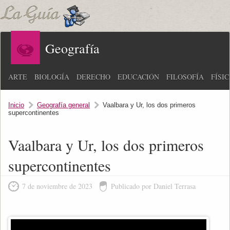
Geografía
ARTE
BIOLOGÍA
DERECHO
EDUCACIÓN
FILOSOFÍA
FÍSI
Inicio
Geografía general
Vaalbara y Ur, los dos primeros
supercontinentes
Vaalbara y Ur, los dos primeros
supercontinentes
7 de noviembre de 2023
Publicado por Daniel Terrasa