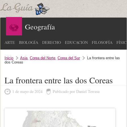
Geografía
ARTE
BIOLOGÍA
DERECHO
EDUCACIÓN
FILOSOFÍA
FÍSI
Inicio
Asia
,
Corea del Norte
,
Corea del Sur
La frontera entre las
dos Coreas
La frontera entre las dos Coreas
1 de mayo de 2024
Publicado por Daniel Terrasa