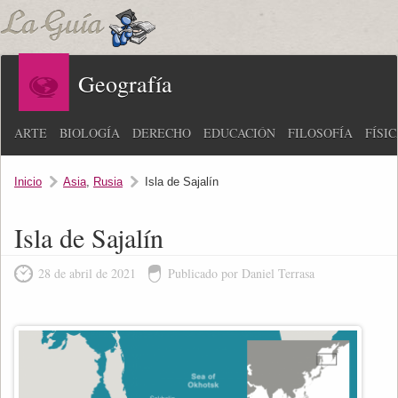
Geografía
ARTE
BIOLOGÍA
DERECHO
EDUCACIÓN
FILOSOFÍA
FÍSI
Inicio
Asia
,
Rusia
Isla de Sajalín
Isla de Sajalín
28 de abril de 2021
Publicado por Daniel Terrasa