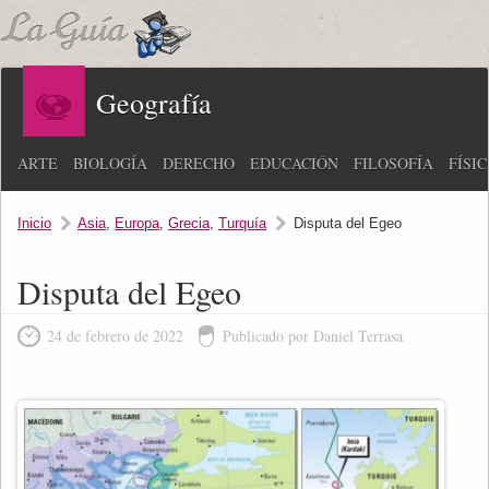
Geografía
ARTE
BIOLOGÍA
DERECHO
EDUCACIÓN
FILOSOFÍA
FÍSI
Inicio
Asia
,
Europa
,
Grecia
,
Turquía
Disputa del Egeo
Disputa del Egeo
24 de febrero de 2022
Publicado por Daniel Terrasa