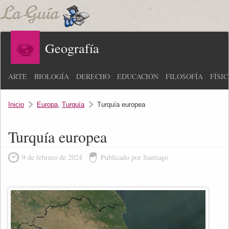
Geografía
ARTE
BIOLOGÍA
DERECHO
EDUCACIÓN
FILOSOFÍA
FÍSI
Inicio
Europa
,
Turquía
Turquía europea
Turquía europea
9 de febrero de 2024
Publicado por Santiago