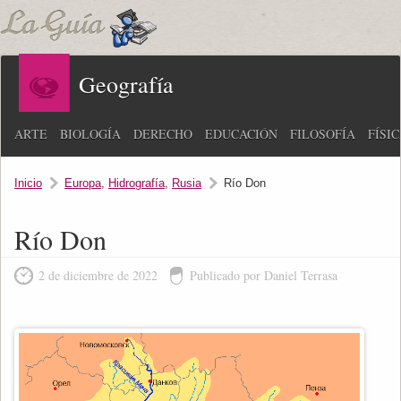
Geografía
ARTE
BIOLOGÍA
DERECHO
EDUCACIÓN
FILOSOFÍA
FÍSI
Inicio
Europa
,
Hidrografía
,
Rusia
Río Don
Río Don
2 de diciembre de 2022
Publicado por Daniel Terrasa