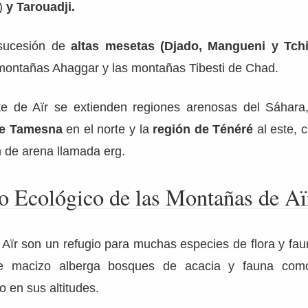
)
y Tarouadji.
sucesión de
altas mesetas (Djado, Mangueni y Tchi
 montañas Ahaggar y las montañas Tibesti de Chad.
te de Aïr se extienden regiones arenosas del Sáhara
de Tamesna
en el norte y la
región de Ténéré
al este, c
 de arena llamada erg.
do Ecológico de las Montañas de Aï
Aïr son un refugio para muchas especies de flora y fau
ste macizo alberga bosques de acacia y fauna com
o en sus altitudes.