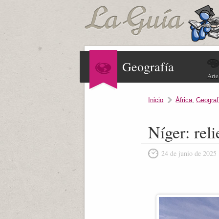
Geografía
Arte
Inicio
África
,
Geograf
Níger: reli
24 de junio de 2025