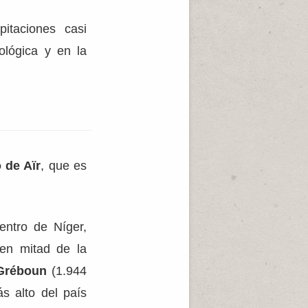
pitaciones casi
cológica y en la
 de Aïr
, que es
.
entro de Níger,
en mitad de la
Gréboun
(1.944
ás alto del país