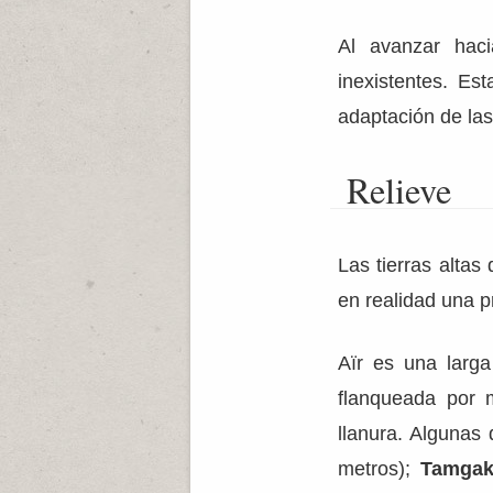
Al avanzar haci
inexistentes. Es
adaptación de la
Relieve
Las tierras altas 
en realidad una p
Aïr es una larga
flanqueada por 
llanura. Algunas
metros);
Tamgak