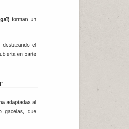
gaï)
forman un
, destacando el
ubierta en parte
r
na adaptadas al
o gacelas, que