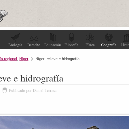
Biología
Derecho
Educación
Filosofía
Física
Geografía
Histo
ía regional
,
Níger
Níger: relieve e hidrografía
eve e hidrografía
Publicado por Daniel Terrasa