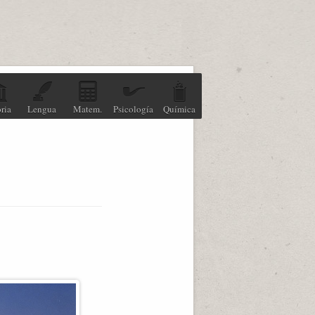
ria
Lengua
Matem.
Psicología
Química