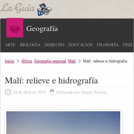
Geografía
ARTE
BIOLOGÍA
DERECHO
EDUCACIÓN
FILOSOFÍA
FÍSI
Inicio
África
,
Geografía regional
,
Malí
Malí: relieve e hidrografía
Malí: relieve e hidrografía
24 de abril de 2019
Publicado por Daniel Terrasa