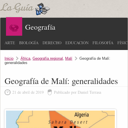
Geografía
ARTE
BIOLOGÍA
DERECHO
EDUCACIÓN
FILOSOFÍA
FÍSI
Inicio
África
,
Geografía regional
,
Malí
Geografía de Malí:
generalidades
Geografía de Malí: generalidades
21 de abril de 2019
Publicado por Daniel Terrasa