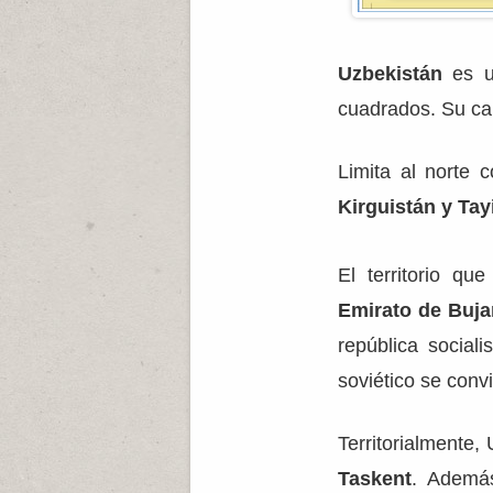
Uzbekistán
es un
cuadrados. Su cap
Limita al norte 
Kirguistán y Tay
El territorio q
Emirato de Buja
república social
soviético se conv
Territorialmente,
Taskent
. Además