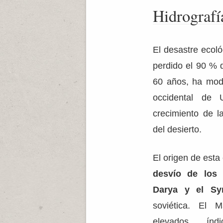
Hidrografí
El desastre ecol
perdido el 90 % 
60 años, ha mode
occidental de U
crecimiento de l
del desierto.
El origen de esta
desvío de los 
Darya y el Sy
soviética. El 
elevados ín