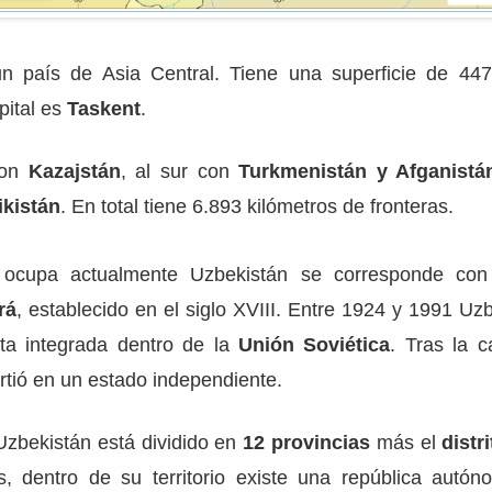
 país de Asia Central. Tiene una superficie de 447
ital es
Taskent
.
con
Kazajstán
, al sur con
Turkmenistán y Afganistá
ikistán
. En total tiene 6.893 kilómetros de fronteras.
ue ocupa actualmente Uzbekistán se corresponde con
rá
, establecido en el siglo XVIII. Entre 1924 y 1991 Uz
ista integrada dentro de la
Unión Soviética
. Tras la c
irtió en un estado independiente.
 Uzbekistán está dividido en
12 provincias
más el
distri
, dentro de su territorio existe una república autó