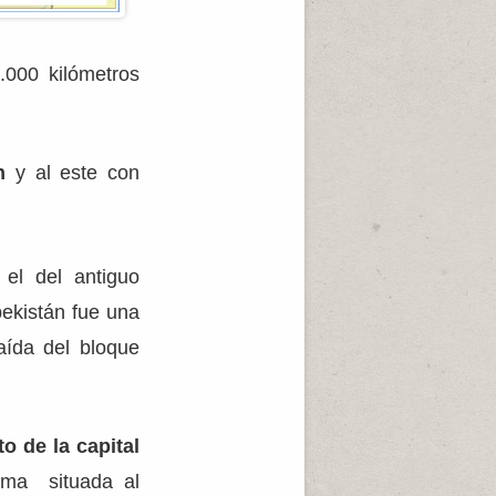
.000 kilómetros
n
y al este con
 el del antiguo
bekistán fue una
aída del bloque
to de la capital
noma situada al