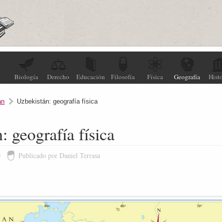
Biología
Derecho
Educación
Filosofía
Física
Geografía
Histo
án
Uzbekistán: geografía física
: geografía física
0
Publicado por Daniel Terrasa