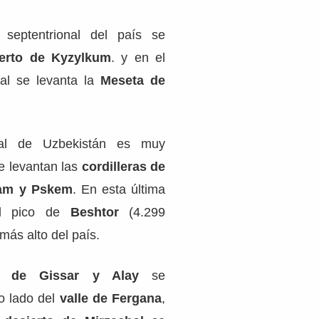
eptentrional del país se
erto de Kyzylkum
. y en el
tal se levanta la
Meseta de
tal de Uzbekistán es muy
e levantan las
cordilleras de
gam y Pskem
. En esta última
el pico de
Beshtor
(4.299
más alto del país.
as de Gissar y Alay
se
ro lado del
valle de Fergana
,