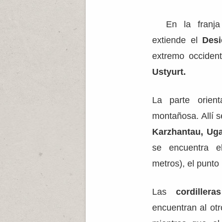
En la franja s
extiende el
Desi
extremo occiden
Ustyurt.
La parte orien
montañosa. Allí s
Karzhantau, U
se encuentra 
metros), el punto 
Las
cordiller
encuentran al ot