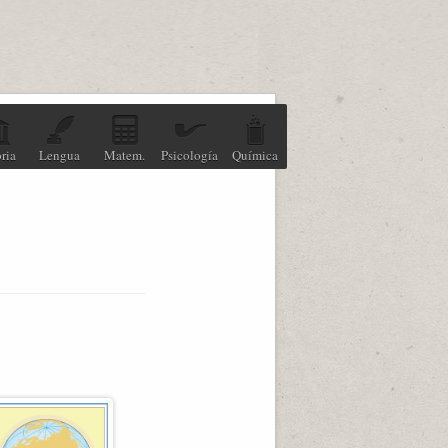
ria
Lengua
Matem.
Psicología
Química