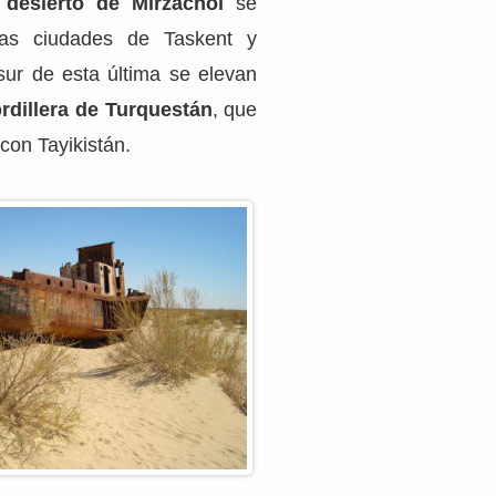
l
desierto de Mirzachol
se
las ciudades de Taskent y
ur de esta última se elevan
rdillera de Turquestán
, que
 con Tayikistán.