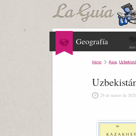
Geografía
Arte
Inicio
Asia
,
Uzbekist
Uzbekistán
29 de marzo de 202