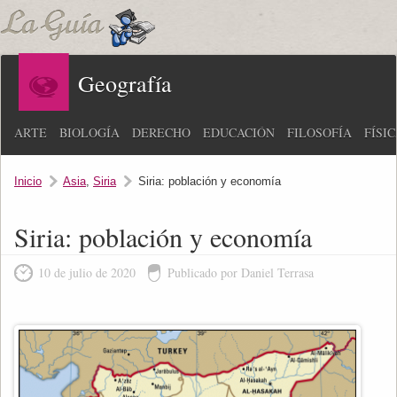
Geografía
ARTE
BIOLOGÍA
DERECHO
EDUCACIÓN
FILOSOFÍA
FÍSI
Inicio
Asia
,
Siria
Siria: población y economía
Siria: población y economía
10 de julio de 2020
Publicado por Daniel Terrasa