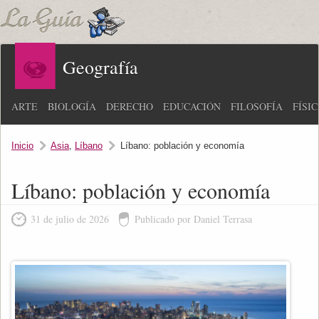
Geografía
ARTE
BIOLOGÍA
DERECHO
EDUCACIÓN
FILOSOFÍA
FÍSI
Inicio
Asia
,
Líbano
Líbano: población y economía
Líbano: población y economía
31 de julio de 2026
Publicado por Daniel Terrasa