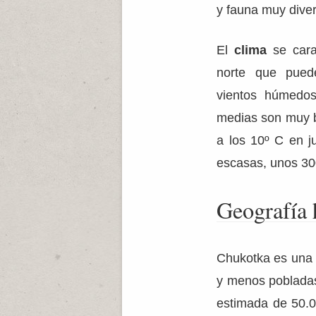
y fauna muy dive
El
clima
se carac
norte que pued
vientos húmedos
medias son muy b
a los 10º C en ju
escasas, unos 3
Geografía
Chukotka es una 
y menos pobladas
estimada de 50.0