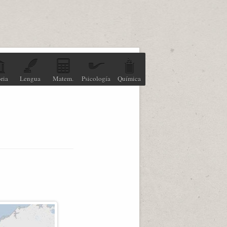
ria
Lengua
Matem.
Psicología
Química