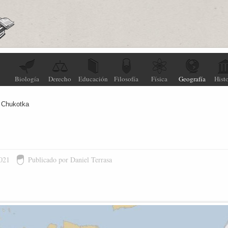
Biología
Derecho
Educación
Filosofía
Física
Geografía
Histo
Chukotka
2021
Publicado por Daniel Terrasa