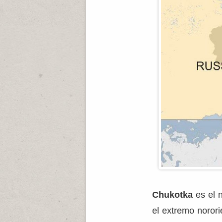
Chukotka
es el 
el extremo norori