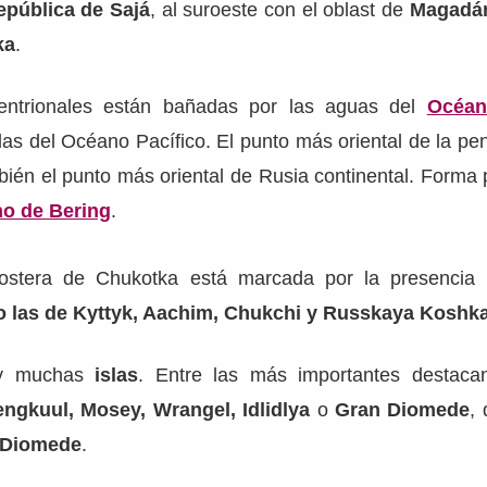
epública de Sajá
, al suroeste con el oblast de
Magadá
ka
.
entrionales están bañadas por las aguas del
Océan
las del Océano Pacífico. El punto más oriental de la pe
bién el punto más oriental de Rusia continental. Forma pa
ho de Bering
.
costera de Chukotka está marcada por la presenci
 las de Kyttyk, Aachim, Chukchi y Russkaya Koshka
hay muchas
islas
. Entre las más importantes destaca
ngkuul, Mosey, Wrangel, Idlidlya
o
Gran Diomede
,
o Diomede
.