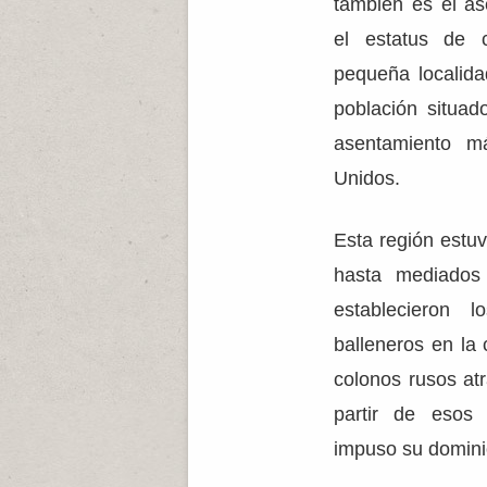
también es el as
el estatus de 
pequeña localid
población situad
asentamiento m
Unidos.
Esta región estu
hasta mediados
establecieron l
balleneros en la 
colonos rusos atr
partir de esos
impuso su dominio