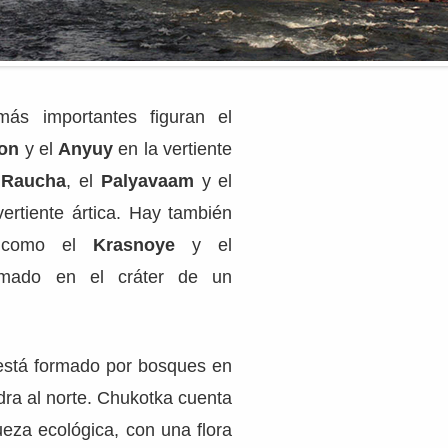
más importantes figuran el
on
y el
Anyuy
en la vertiente
l
Raucha
, el
Palyavaam
y el
ertiente ártica. Hay también
s como el
Krasnoye
y el
mado en el cráter de un
o está formado por bosques en
ndra al norte. Chukotka cuenta
ueza ecológica, con una flora