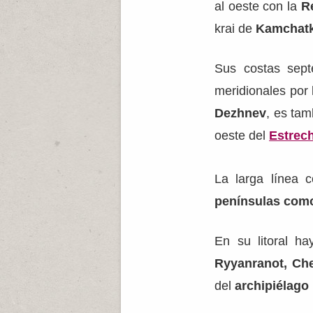
al oeste con la
R
krai de
Kamchat
Sus costas sept
meridionales por 
Dezhnev
, es tam
oeste del
Estrec
La larga línea 
penínsulas como
En su litoral 
Ryyanranot, Che
del
archipiélag