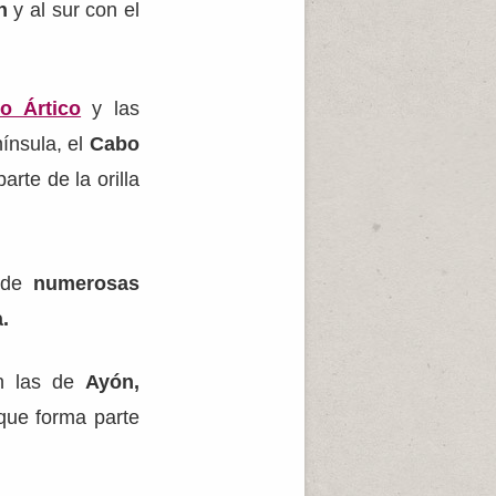
n
y al sur con el
o Ártico
y las
nínsula, el
Cabo
rte de la orilla
a de
numerosas
.
n las de
Ayón,
 que forma parte