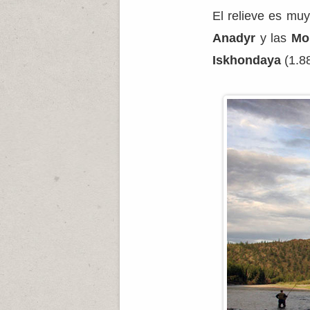
El relieve es mu
Anadyr
y las
Mo
Iskhondaya
(1.8