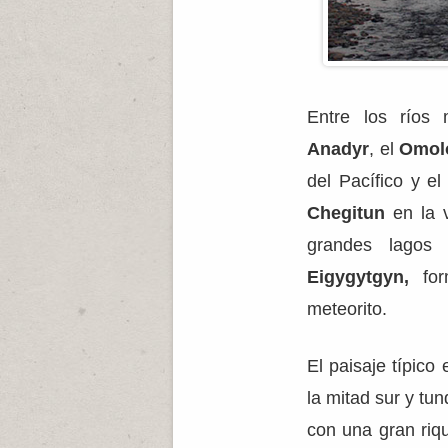
Entre los ríos 
Anadyr
, el
Omol
del Pacífico y e
Chegitun
en la v
grandes lago
Eigygytgyn,
for
meteorito.
El paisaje típic
la mitad sur y tu
con una gran riq