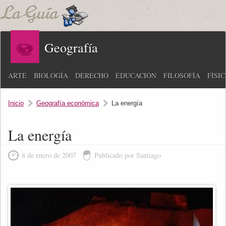
Geografía
ARTE
BIOLOGÍA
DERECHO
EDUCACIÓN
FILOSOFÍA
FÍSI
Inicio
Geografía económica
La energía
La energía
8 de enero de 2007
Publicado por Santiago