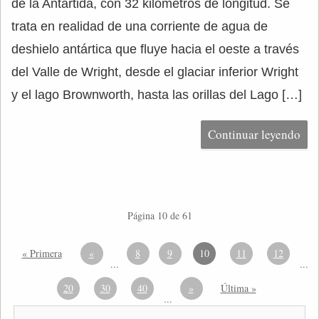
de la Antártida, con 32 kilómetros de longitud. Se
trata en realidad de una corriente de agua de
deshielo antártica que fluye hacia el oeste a través
del Valle de Wright, desde el glaciar inferior Wright
y el lago Brownworth, hasta las orillas del Lago […]
Continuar leyendo
Página 10 de 61
« Primera
«
8
9
10
11
12
...
...
20
30
40
»
Última »
...