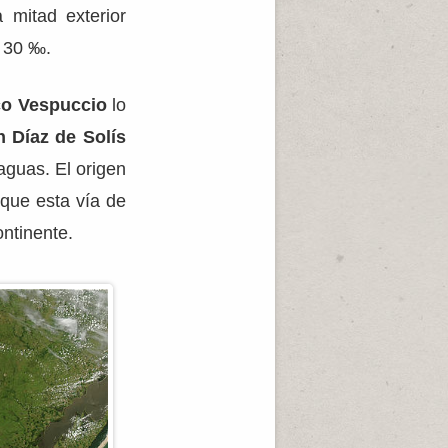
a mitad exterior
e 30 ‰.
o Vespuccio
lo
 Díaz de Solís
 aguas. El origen
 que esta vía de
ontinente.