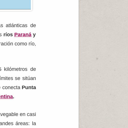
 atlánticas de
os
ríos
Paraná
y
ración como río,
5 kilómetros de
mites se sitúan
ue conecta
Punta
ntina
.
avegable en casi
randes áreas: la