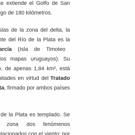
 se extiende el Golfo de San
go de 180 kilómetros.
las de la zona del delta, la
nte del Río de la Plata es la
rcía
(Isla de Timoteo
los mapas uruguayos). Su
io, de apenas 1,84 km², está
itades en virtud del
Tratado
ta
, firmado por ambos países
 de la Plata es templado. Se
 zona dos fenómenos
lacionados con el viento: por