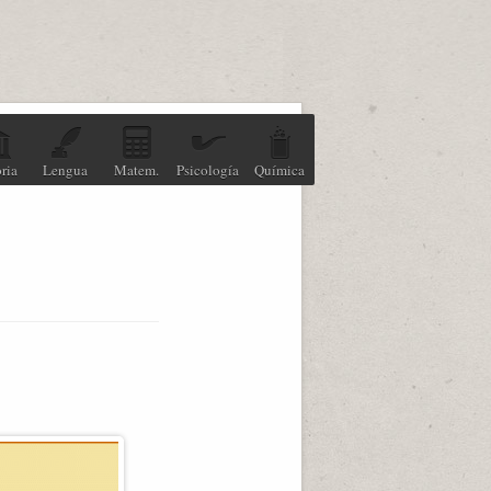
ria
Lengua
Matem.
Psicología
Química