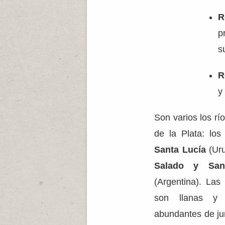
R
p
s
R
y
Son varios los r
de la Plata: los
Santa Lucía
(Uru
Salado y Sa
(Argentina). La
son llanas y 
abundantes de ju