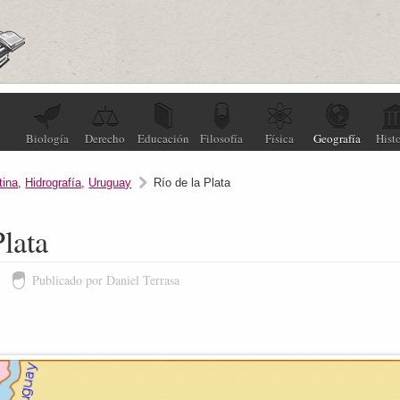
Biología
Derecho
Educación
Filosofía
Física
Geografía
Histo
tina
,
Hidrografía
,
Uruguay
Río de la Plata
Plata
2
Publicado por Daniel Terrasa