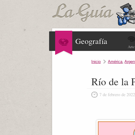
Geografía
Arte
Inicio
América
,
Argen
Río de la 
7 de febrero de 202