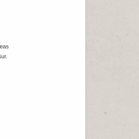
reas
Sur.