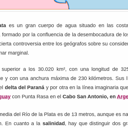
ata
es un gran cuerpo de agua situado en las costas
, formado por la confluencia de la desembocadura de l
 cierta controversia entre los geógrafos sobre su conside
 mar marginal.
 superior a los 30.020 km², con una longitud de 32
te y con una anchura máxima de 230 kilómetros. Sus lí
el
delta del Paraná
y por otra en la línea imaginaria q
guay
con Punta Rasa en el
Cabo San Antonio, en
Arge
edia del Río de la Plata es de 13 metros, aunque es n
n. En cuanto a la
salinidad
, hay que distinguir dos g