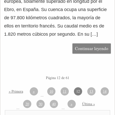
europea, solamente superado en longitud por el
Ebro, en España. Su cuenca ocupa una superficie
de 97.800 kilómetros cuadrados, la mayoría de
ellos en territorio francés. Su caudal medio es de
1.820 metros cúbicos por segundo. En su […]
Continuar leyendo
Página 12 de 61
« Primera
«
10
11
12
13
14
...
20
30
40
»
Última »
...
...