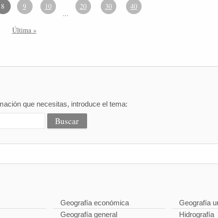
8
9
10
20
30
40
...
Última »
mación que necesitas, introduce el tema:
Geografía económica
Geografía u
Geografía general
Hidrografía