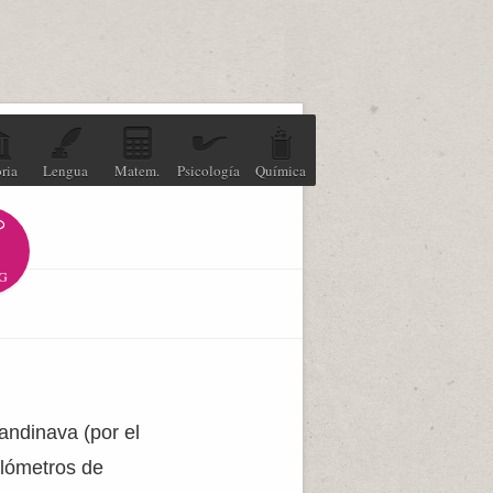
ria
Lengua
Matem.
Psicología
Química
G
andinava (por el
ilómetros de