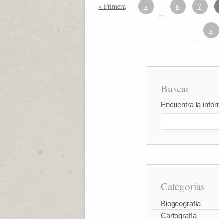
« Primera
«
6
7
...
»
...
Buscar
Encuentra la infor
Categorías
Biogeografía
Cartografía