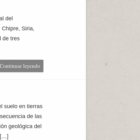
l del
Chipre, Siria,
l de tres
Continuar leyendo
 suelo en tierras
nsecuencia de las
ión geológica del
 […]