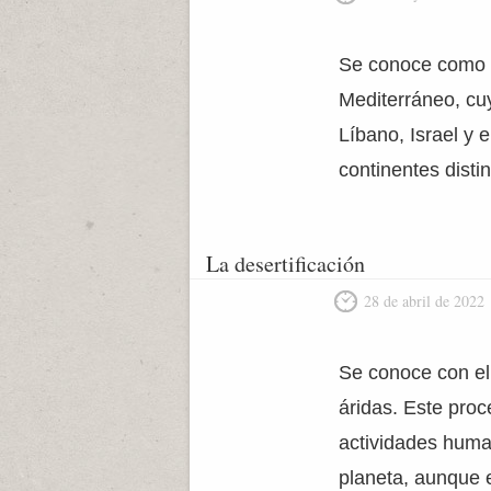
Se conoce como M
Mediterráneo, cuy
Líbano, Israel y 
continentes disti
La desertificación
28 de abril de 2022
Se conoce con el 
áridas. Este pro
actividades human
planeta, aunque e