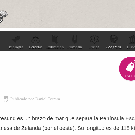
Biología
Derecho
Educación
Filosofía
Física
Geografía
Histo
CATE
Publicado por Daniel Terrasa
resund es un brazo de mar que separa la Península Esc
danesa de Zelanda (por el oeste). Su longitud es de 118 k