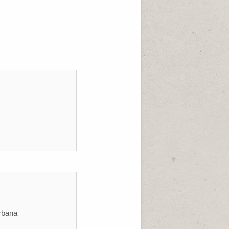
rbana