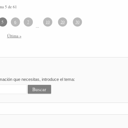
na 5 de 61
5
6
7
10
20
30
...
Última »
mación que necesitas, introduce el tema: