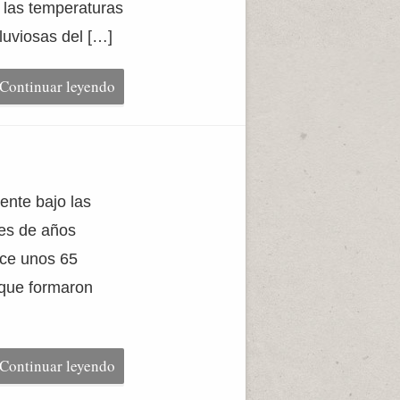
, las temperaturas
luviosas del […]
Continuar leyendo
ente bajo las
nes de años
ace unos 65
 que formaron
Continuar leyendo