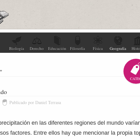
Biología
Derecho
Educación
Filosofía
Física
Geografía
Histo
"
CATE
ndo
Publicado por Daniel Terrasa
precipitación en las diferentes regiones del mundo varí
os factores. Entre ellos hay que mencionar la propia t