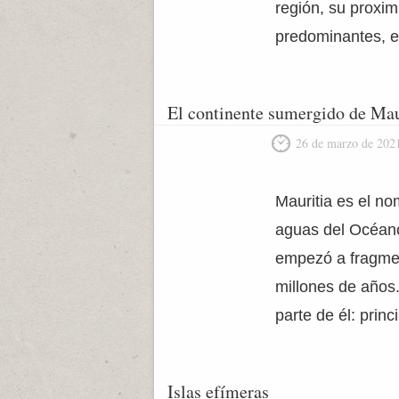
región, su proxim
predominantes, el
El continente sumergido de Mau
26 de marzo de 202
Mauritia es el no
aguas del Océano
empezó a fragmen
millones de años.
parte de él: prin
Islas efímeras