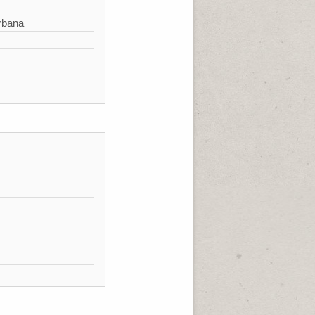
rbana