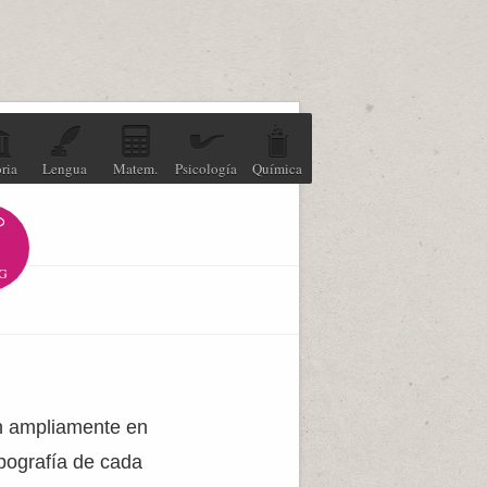
ria
Lengua
Matem.
Psicología
Química
G
an ampliamente en
opografía de cada