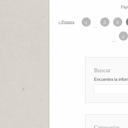
Pági
« Primera
«
3
4
...
»
...
Buscar
Encuentra la infor
Categorías