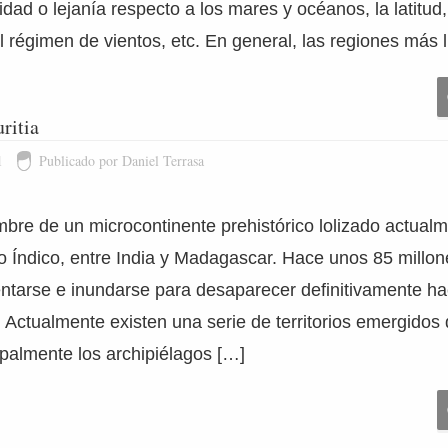
idad o lejanía respecto a los mares y océanos, la latitud
 régimen de vientos, etc. En general, las regiones más l
ritia
1
Publicado por Daniel Terrasa
mbre de un microcontinente prehistórico lolizado actualm
 Índico, entre India y Madagascar. Hace unos 85 millo
tarse e inundarse para desaparecer definitivamente h
 Actualmente existen una serie de territorios emergidos
cipalmente los archipiélagos […]