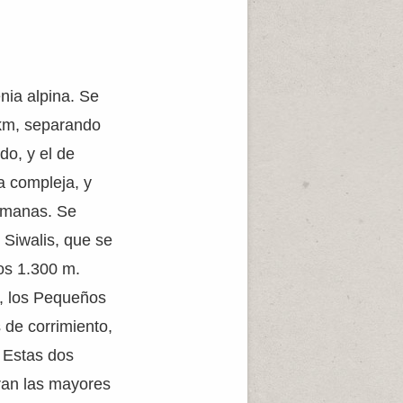
nia alpina. Se
 km, separando
do, y el de
a compleja, y
irmanas. Se
 Siwalis, que se
nos 1.300 m.
, los Pequeños
 de corrimiento,
. Estas dos
ran las mayores