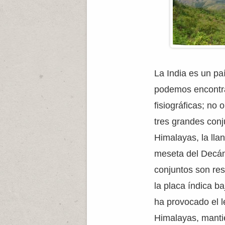
La India es un pa
podemos encontra
fisiográficas; no
tres grandes conj
Himalayas, la lla
meseta del Decán
conjuntos son res
la placa índica ba
ha provocado el l
Himalayas, manti