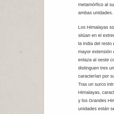
metamórfico al su
ambas unidades.
Los Himalayas son
sitúan en el extr
la India del rest
mayor extensión c
enlaza al oeste 
distinguen tres u
caracterían por s
Tras un surco in
Himalayas, caract
y los Grandes Him
unidades están s