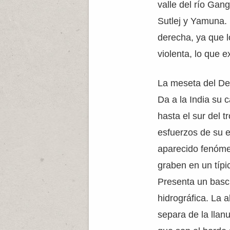
valle del río Gan
Sutlej y Yamuna. 
derecha, ya que 
violenta, lo que ex
La meseta del Dec
Da a la India su c
hasta el sur del 
esfuerzos de su e
aparecido fenómen
graben en un típi
Presenta un bascu
hidrográfica. La a
separa de la llan