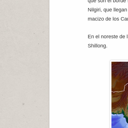
que son el borde 
Nilgiri, que lleg
macizo de los Ca
En el noreste de 
Shillong.