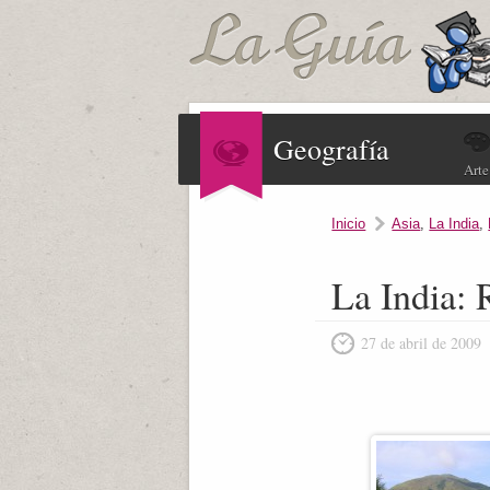
Geografía
Arte
Inicio
Asia
,
La India
,
La India: 
27 de abril de 2009