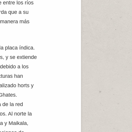
 entre los ríos
rda que a su
e manera más
a placa índica.
ís, y se extiende
 debido a los
cturas han
lizado horts y
 Ghates.
 de la red
os. Al norte la
ra y Maikala,