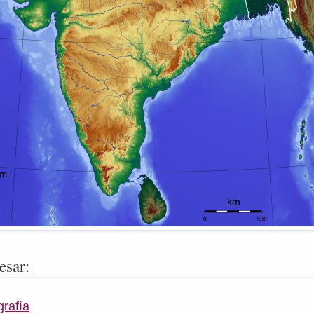
esar:
grafía