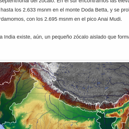
septentrional del zócalo. En el sur encontramos las ele
an hasta los 2.633 msnm en el monte Doda Betta, y se pro
rdamomos, con los 2.695 msnm en el pico Anai Mudi.
la India existe, aún, un pequeño zócalo aislado que for