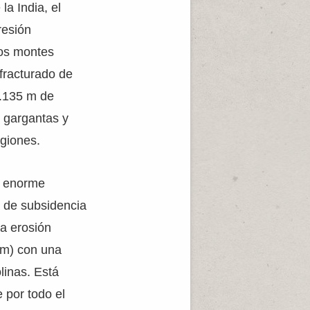
la India, el
resión
los montes
 fracturado de
7.135 m de
s gargantas y
egiones.
a enorme
a de subsidencia
la erosión
0 m) con una
linas. Está
 por todo el