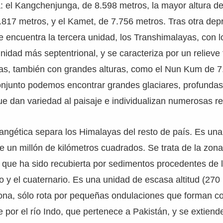
a: el Kangchenjunga, de 8.598 metros, la mayor altura de 
817 metros, y el Kamet, de 7.756 metros. Tras otra dep
 encuentra la tercera unidad, los Transhimalayas, con 
unidad más septentrional, y se caracteriza por un relieve
as, también con grandes alturas, como el Nun Kum de 
conjunto podemos encontrar grandes glaciares, profunda
e dan variedad al paisaje e individualizan numerosas r
angética separa los Himalayas del resto de país. Es un
e un millón de kilómetros cuadrados. Se trata de la zon
a que ha sido recubierta por sedimentos procedentes de 
rio y el cuaternario. Es una unidad de escasa altitud (27
ona, sólo rota por pequeñas ondulaciones que forman co
 por el río Indo, que pertenece a Pakistán, y se extiende