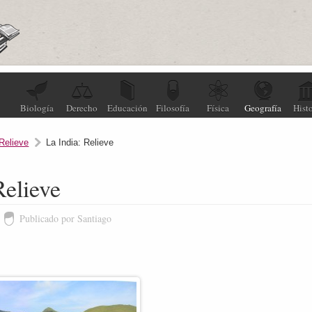
Biología
Derecho
Educación
Filosofía
Física
Geografía
Histo
Relieve
La India: Relieve
Relieve
Publicado por Santiago