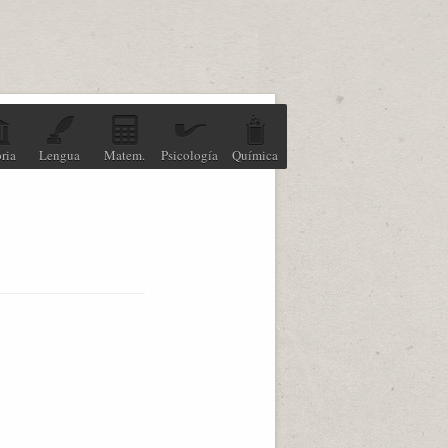
ria
Lengua
Matem.
Psicología
Química