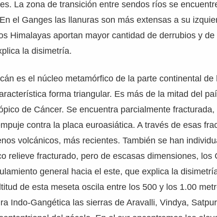
ges. La zona de transición entre sendos ríos se encuentre
En el Ganges las llanuras son más extensas a su izquie
los Himalayas aportan mayor cantidad de derrubios y d
plica la disimetría.
án es el núcleo metamórfico de la parte continental de l
aracterística forma triangular. Es más de la mitad del pa
trópico de Cáncer. Se encuentra parcialmente fracturada,
mpuje contra la placa euroasiática. A través de esas fra
os volcánicos, más recientes. También se han individua
co relieve fracturado, pero de escasas dimensiones, los
lamiento general hacia el este, que explica la disimetría
ltitud de esta meseta oscila entre los 500 y los 1.00 metr
ura Indo-Gangética las sierras de Aravalli, Vindya, Satpu