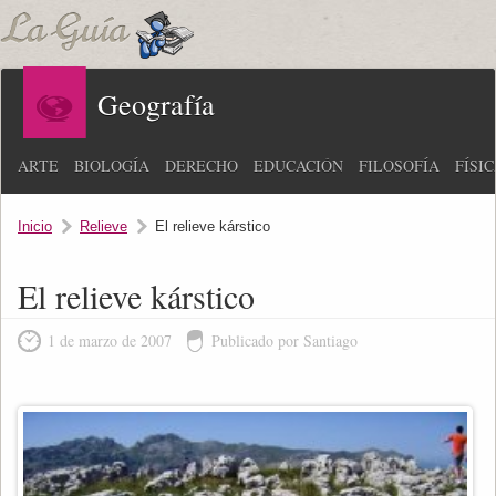
Geografía
ARTE
BIOLOGÍA
DERECHO
EDUCACIÓN
FILOSOFÍA
FÍSI
Inicio
Relieve
El relieve kárstico
El relieve kárstico
1 de marzo de 2007
Publicado por Santiago