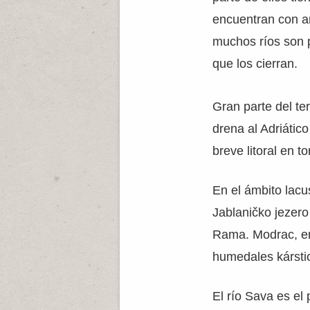
encuentran con a
muchos ríos son p
que los cierran.
Gran parte del ter
drena al Adriático
breve litoral en t
En el ámbito lacu
Jablaničko jezero
Rama. Modrac, en
humedales kárstic
El río Sava es el p