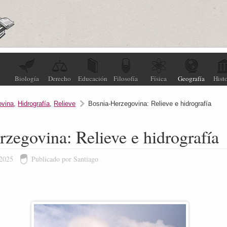
Biología
Derecho
Educación
Filosofía
Física
Geografía
Histo
ovina
,
Hidrografía
,
Relieve
Bosnia-Herzegovina: Relieve e hidrografía
zegovina: Relieve e hidrografía
 2025
Publicado por Santiago