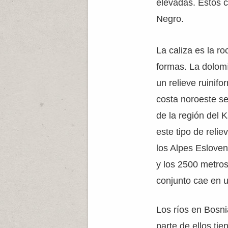
elevadas. Estos c
Negro.
La caliza es la ro
formas. La dolomí
un relieve ruinifo
costa noroeste se 
de la región del 
este tipo de reli
los Alpes Esloven
y los 2500 metros
conjunto cae en u
Los ríos en Bosni
parte de ellos ti