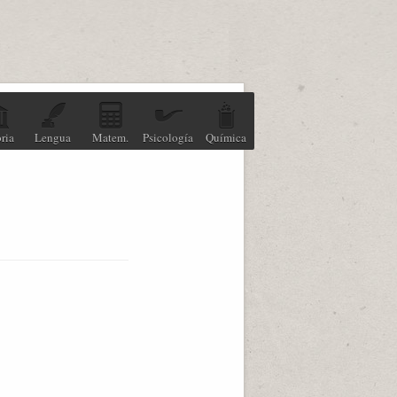
ria
Lengua
Matem.
Psicología
Química