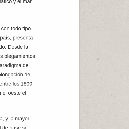
iático y el mar
, con todo tipo
 país, presenta
ado. Desde la
los plegamientos
 paradigma de
rolongación de
entre los 1800
 el oeste el
a, y la mayor
l de base se