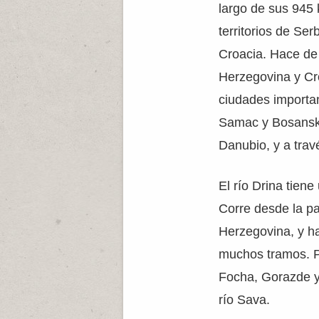
largo de sus 945 
territorios de Se
Croacia. Hace de 
Herzegovina y Cro
ciudades importa
Samac y Bosanska
Danubio, y a trav
El río Drina tien
Corre desde la pa
Herzegovina, y ha
muchos tramos. P
Focha, Gorazde y 
río Sava.