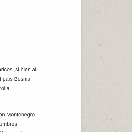
icos, si bien al
l país Bosnia
olla,
 con Montenegro.
 cumbres