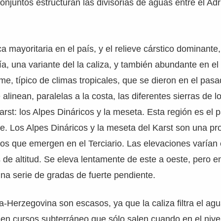
onjuntos estructuran las divisorias de aguas entre el Adr
ca mayoritaria en el país, y el relieve cárstico dominante
a, una variante del la caliza, y también abundante en el
rme, típico de climas tropicales, que se dieron en el pas
alinean, paralelas a la costa, las diferentes sierras de 
Karst: los Alpes Dináricos y la meseta. Esta región es el
eve. Los Alpes Dináricos y la meseta del Karst son una p
os que emergen en el Terciario. Las elevaciones varían 
 de altitud. Se eleva lentamente de este a oeste, pero en
na serie de gradas de fuerte pendiente.
a-Herzegovina son escasos, ya que la caliza filtra el agu
enen cursos subterráneo que sólo salen cuando en el nive