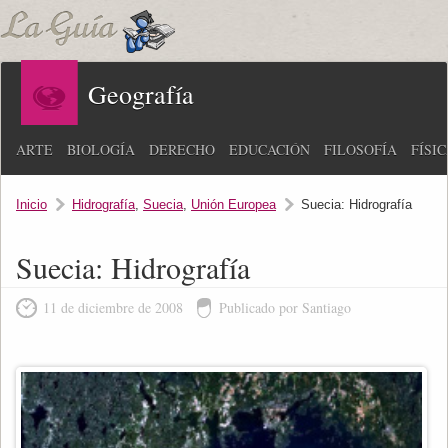
Geografía
ARTE
BIOLOGÍA
DERECHO
EDUCACIÓN
FILOSOFÍA
FÍSI
Inicio
Hidrografía
,
Suecia
,
Unión Europea
Suecia: Hidrografía
Suecia: Hidrografía
11 de diciembre de 2008
Publicado por Santiago