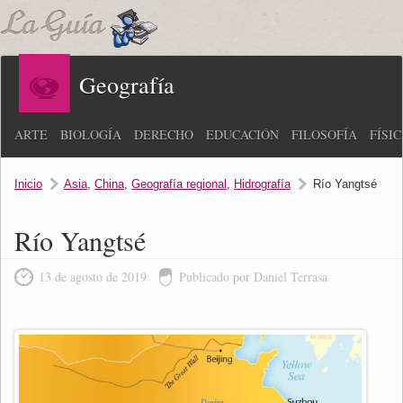
Geografía
ARTE
BIOLOGÍA
DERECHO
EDUCACIÓN
FILOSOFÍA
FÍSI
Inicio
Asia
,
China
,
Geografía regional
,
Hidrografía
Río Yangtsé
Río Yangtsé
13 de agosto de 2019
Publicado por Daniel Terrasa