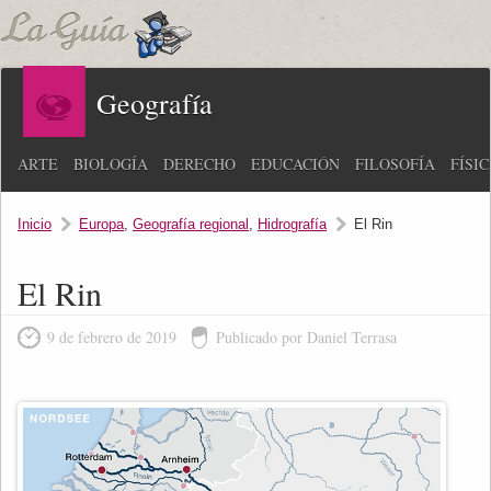
Geografía
ARTE
BIOLOGÍA
DERECHO
EDUCACIÓN
FILOSOFÍA
FÍSI
Inicio
Europa
,
Geografía regional
,
Hidrografía
El Rin
El Rin
9 de febrero de 2019
Publicado por Daniel Terrasa