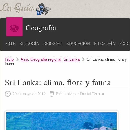
Geografía
ARTE
BIOLOGÍA
DERECHO
EDUCACIÓN
FILOSOFÍA
FÍSI
Inicio
Asia
,
Geografía regional
,
Sri Lanka
Sri Lanka: clima, flora y
fauna
Sri Lanka: clima, flora y fauna
20 de mayo de 2019
Publicado por Daniel Terrasa