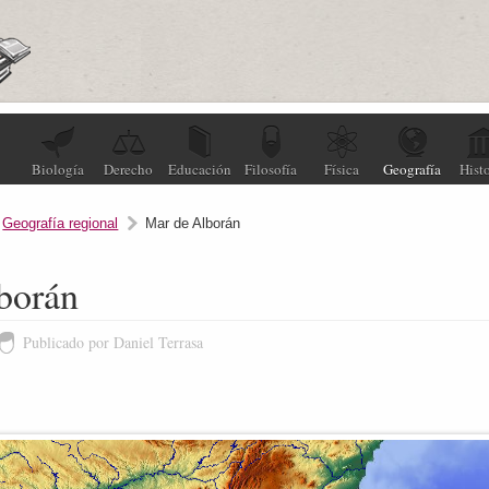
Biología
Derecho
Educación
Filosofía
Física
Geografía
Histo
,
Geografía regional
Mar de Alborán
borán
Publicado por Daniel Terrasa