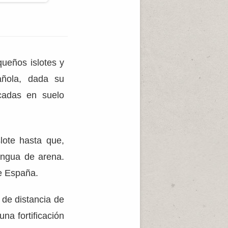
queños islotes y
añola, dada su
icadas en suelo
lote hasta que,
engua de arena.
de España.
de distancia de
na fortificación