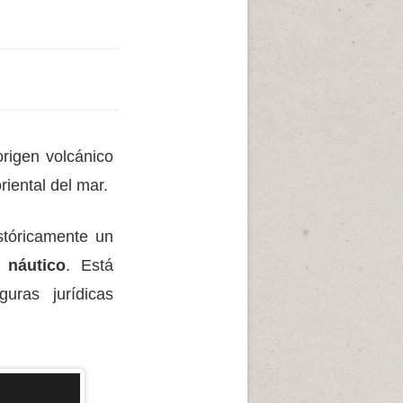
origen volcánico
riental del mar.
stóricamente un
 náutico
. Está
uras jurídicas