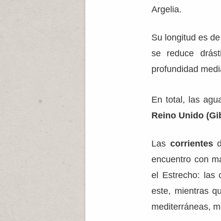
Argelia.
Su longitud es d
se reduce drás
profundidad medi
En total, las ag
Reino Unido (Gib
Las
corrientes
d
encuentro con ma
el Estrecho: las 
este, mientras q
mediterráneas, má