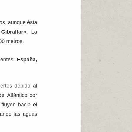
ros, aunque ésta
Gibraltar»
. La
00 metros.
rentes:
España,
ertes debido al
l Atlántico por
 fluyen hacia el
evando las aguas