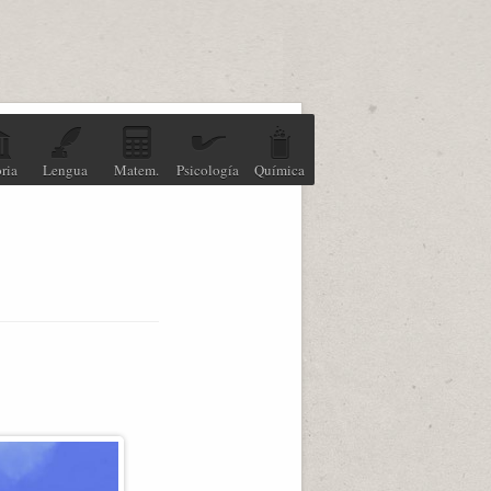
ria
Lengua
Matem.
Psicología
Química