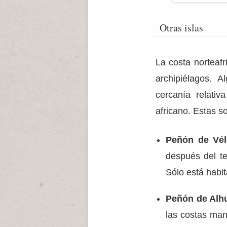
Otras islas
La costa norteaf
archipiélagos. 
cercanía relati
africano. Estas s
Peñón de Vél
después del t
Sólo está habi
Peñón de Al
las costas marr