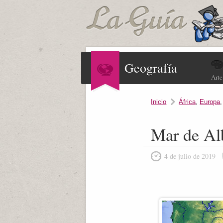
Geografía
Arte
Inicio
África
,
Europa
Mar de Al
4 de julio de 2019