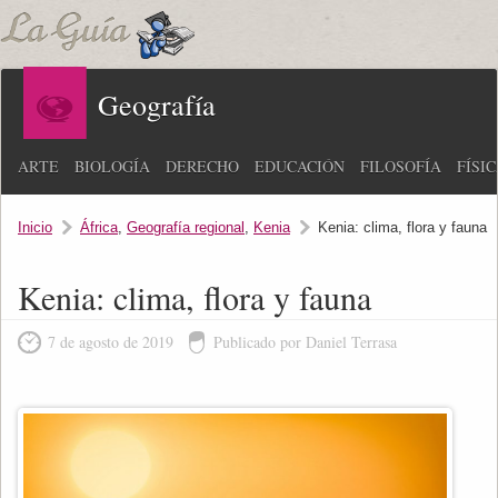
Geografía
ARTE
BIOLOGÍA
DERECHO
EDUCACIÓN
FILOSOFÍA
FÍSI
Inicio
África
,
Geografía regional
,
Kenia
Kenia: clima, flora y fauna
Kenia: clima, flora y fauna
7 de agosto de 2019
Publicado por Daniel Terrasa