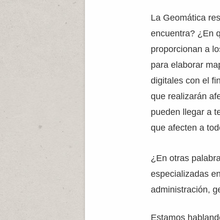
La Geomática re
encuentra? ¿En q
proporcionan a lo
para elaborar map
digitales con el f
que realizarán af
pueden llegar a t
que afecten a tod
¿En otras palabr
especializadas en
administración, g
Estamos hablando