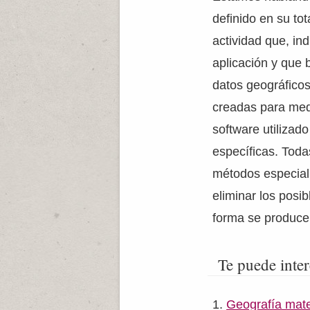
definido en su to
actividad que, in
aplicación y que 
datos geográficos
creadas para med
software utilizad
específicas. Toda
métodos especiali
eliminar los posi
forma se producen
Te puede inter
Geografía mat