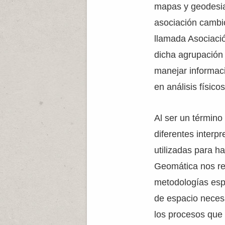
mapas y geodesia
asociación cambi
llamada Asociaci
dicha agrupación
manejar informaci
en análisis físicos
Al ser un término
diferentes interp
utilizadas para h
Geomática nos ref
metodologías espe
de espacio necesar
los procesos que 