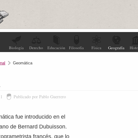
Biología
Derecho
Educación
Filosofía
Física
Geografía
Histo
nal
Geomática
a
11
Publicado por Pablo Guerrero
tica fue introducido en el
ano de Bernard Dubuisson.
togrametrista francés, que lo