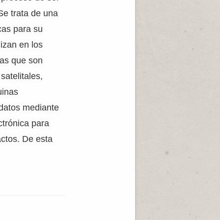
Se trata de una
cas para su
izan en los
las que son
atelitales,
uinas
 datos mediante
ctrónica para
actos. De esta