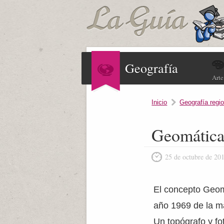
Geografía
Arte
Inicio
Geografía regio
Geomátic
25 de octubre de 20
El concepto Geomá
año 1969 de la m
Un topógrafo y fo