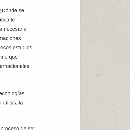
 ¿Dónde se
tica le
ta necesaria
rmaciones
e esos estudios
sino que
ternacionales
tecnologías
álisis, la
proceso de ser