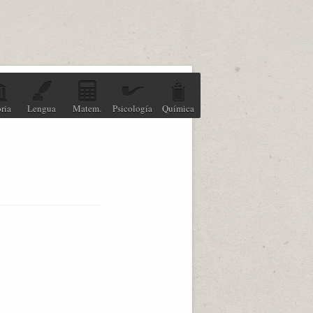
ria
Lengua
Matem.
Psicología
Química