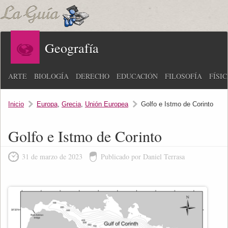
Geografía
ARTE
BIOLOGÍA
DERECHO
EDUCACIÓN
FILOSOFÍA
FÍSI
Inicio
Europa
,
Grecia
,
Unión Europea
Golfo e Istmo de Corinto
Golfo e Istmo de Corinto
31 de marzo de 2023
Publicado por Daniel Terrasa