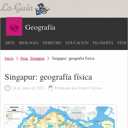
Geografía
ARTE
BIOLOGÍA
DERECHO
EDUCACIÓN
FILOSOFÍA
FÍSI
Inicio
Asia
,
Singapur
Singapur: geografía física
Singapur: geografía física
24 de junio de 2025
Publicado por Daniel Terrasa