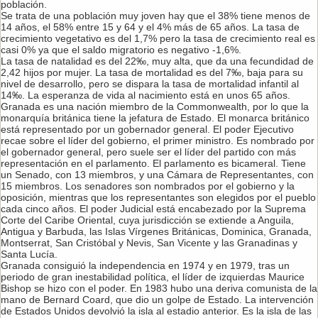
población.
Se trata de una población muy joven hay que el 38% tiene menos de
14 años, el 58% entre 15 y 64 y el 4% más de 65 años. La tasa de
crecimiento vegetativo es del 1,7% pero la tasa de crecimiento real es
casi 0% ya que el saldo migratorio es negativo -1,6%.
La tasa de natalidad es del 22‰, muy alta, que da una fecundidad de
2,42 hijos por mujer. La tasa de mortalidad es del 7‰, baja para su
nivel de desarrollo, pero se dispara la tasa de mortalidad infantil al
14‰. La esperanza de vida al nacimiento está en unos 65 años.
Granada es una nación miembro de la Commonwealth, por lo que la
monarquía británica tiene la jefatura de Estado. El monarca británico
está representado por un gobernador general. El poder Ejecutivo
recae sobre el líder del gobierno, el primer ministro. Es nombrado por
el gobernador general, pero suele ser el líder del partido con más
representación en el parlamento. El parlamento es bicameral. Tiene
un Senado, con 13 miembros, y una Cámara de Representantes, con
15 miembros. Los senadores son nombrados por el gobierno y la
oposición, mientras que los representantes son elegidos por el pueblo
cada cinco años. El poder Judicial está encabezado por la Suprema
Corte del Caribe Oriental, cuya jurisdicción se extiende a Anguila,
Antigua y Barbuda, las Islas Vírgenes Británicas, Dominica, Granada,
Montserrat, San Cristóbal y Nevis, San Vicente y las Granadinas y
Santa Lucía.
Granada consiguió la independencia en 1974 y en 1979, tras un
periodo de gran inestabilidad política, el líder de izquierdas Maurice
Bishop se hizo con el poder. En 1983 hubo una deriva comunista de la
mano de Bernard Coard, que dio un golpe de Estado. La intervención
de Estados Unidos devolvió la isla al estadio anterior. Es la isla de las