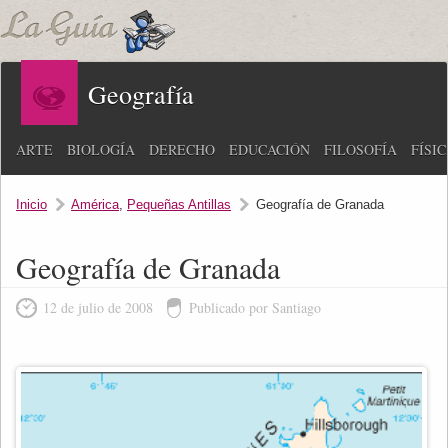
Geografía
ARTE
BIOLOGÍA
DERECHO
EDUCACIÓN
FILOSOFÍA
FÍSI
Inicio
América
,
Pequeñas Antillas
Geografía de Granada
Geografía de Granada
12 de julio de 2008
Publicado por Santiago