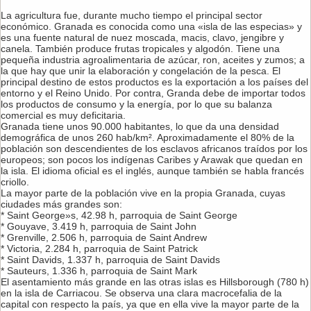
La agricultura fue, durante mucho tiempo el principal sector
económico. Granada es conocida como una «isla de las especias» y
es una fuente natural de nuez moscada, macis, clavo, jengibre y
canela. También produce frutas tropicales y algodón. Tiene una
pequeña industria agroalimentaria de azúcar, ron, aceites y zumos; a
la que hay que unir la elaboración y congelación de la pesca. El
principal destino de estos productos es la exportación a los países del
entorno y el Reino Unido. Por contra, Granda debe de importar todos
los productos de consumo y la energía, por lo que su balanza
comercial es muy deficitaria.
Granada tiene unos 90.000 habitantes, lo que da una densidad
demográfica de unos 260 hab/km². Aproximadamente el 80% de la
población son descendientes de los esclavos africanos traídos por los
europeos; son pocos los indígenas Caribes y Arawak que quedan en
la isla. El idioma oficial es el inglés, aunque también se habla francés
criollo.
La mayor parte de la población vive en la propia Granada, cuyas
ciudades más grandes son:
* Saint George»s, 42.98 h, parroquia de Saint George
* Gouyave, 3.419 h, parroquia de Saint John
* Grenville, 2.506 h, parroquia de Saint Andrew
* Victoria, 2.284 h, parroquia de Saint Patrick
* Saint Davids, 1.337 h, parroquia de Saint Davids
* Sauteurs, 1.336 h, parroquia de Saint Mark
El asentamiento más grande en las otras islas es Hillsborough (780 h)
en la isla de Carriacou. Se observa una clara macrocefalia de la
capital con respecto la país, ya que en ella vive la mayor parte de la